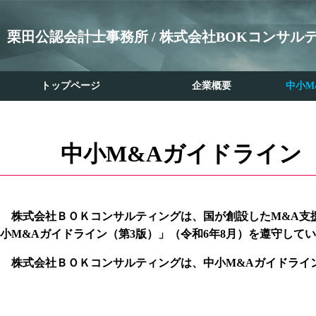
栗田公認会計士事務所 / 株式会社BOKコンサル
トップページ
企業概要
中小M
中小
M&A
ガイドライン
株式会社ＢＯＫコンサルティングは、国が創設した
M&A
支
小
M&A
ガイドライン（第
3
版）」（令和
6
年
8
月）を遵守してい
株式会社ＢＯＫコンサルティングは、中小
M&A
ガイドライ