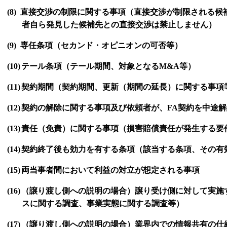
(8)
直接交渉の制限に関する事項（直接交渉が制限される
候
者自ら発見した候補先との直接交渉は禁止しません）
(9)
専任条項
（セカンド・オピニオンの可否等）
(10)
テール条項（テール期間、対象となる
M&A
等）
(11)
契約期間（契約期間、更新（期間の延長）に関する事項
(12)
契約の解除に関する事項及び依頼者が、
FA
契約を中途解
(13)
責任（免責）に関する事項（損害賠償責任が発生する要
(14)
契約終了後も効力を有する条項（該当する条項、その有
(15)
両当事者間において利益の対立が想定される事項
(16)
（譲り渡し側への説明の場合）譲り受け側に対して実施
スに関する調査、事業実態に関する調査等）
(17)
（譲り渡し側への説明の場合）業界内での情報共有の仕