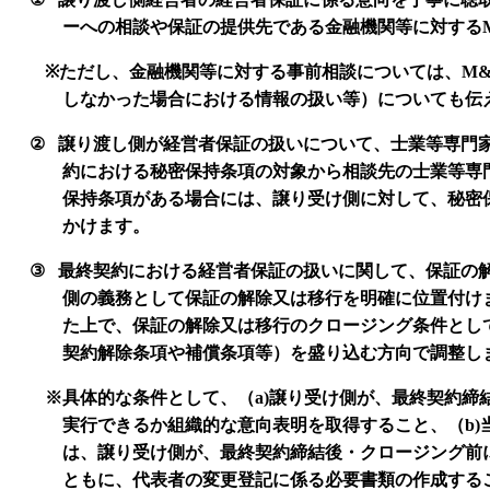
ーへの相談や保証の提供先である金融機関等に対する
※
ただし、金融機関等に対する事前相談については、
M
しなかった場合における情報の扱い等）についても伝
②
譲り渡し側が経営者保証の扱いについて、士業等専門
約における秘密保持条項の対象から相談先の士業等専
保持条項がある場合には、譲り受け側に対して、秘密
かけます。
③
最終契約における経営者保証の扱いに関して、保証の
側の義務として保証の解除又は移行を明確に位置付け
た上で、保証の解除又は移行のクロージング条件とし
契約解除条項や補償条項等）を盛り込む方向で調整し
※具体的な条件として、（
a)
譲り受け側が、最終契約締
実行できるか組織的な意向表明を取得すること、（
b)
は、譲り受け側が、最終契約締結後・クロージング前
ともに、代表者の変更登記に係る必要書類の作成する