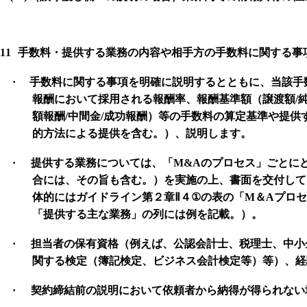
11
手数料・提供する業務の内容や相手方の手数料に関する事
·
手数料に関する事項を明確に説明するとともに、当該手
報酬において採用される報酬率、報酬基準額（譲渡額
/
額報酬
/
中間金
/
成功報酬）等の手数料の算定基準や提供
的方法による提供を含む。）、説明します。
·
提供する業務については、「
M&A
のプロセス」ごとに
合には、その旨も含む。）を実施の上、書面を交付して
体的にはガイドライン第２章
Ⅱ
４
①
の表の「
M
＆
A
プロ
「提供する主な業務」の列には例を記載。）。
·
担当者の保有資格（例えば、公認会計士、税理士、中小
関する検定（簿記検定、ビジネス会計検定等）等）、経
·
契約締結前の説明において依頼者から納得が得られない