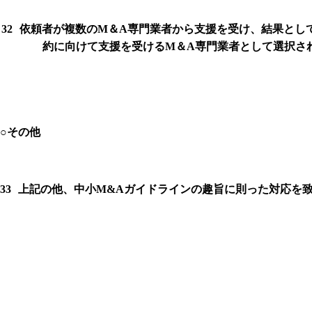
32
依頼者が複数の
M
＆
A
専門業者から支援を受け、結果とし
約に向けて支援を受ける
M
＆
A
専門業者として選択さ
○
その他
33
上記の他、中小
M&A
ガイドラインの趣旨に則った対応を