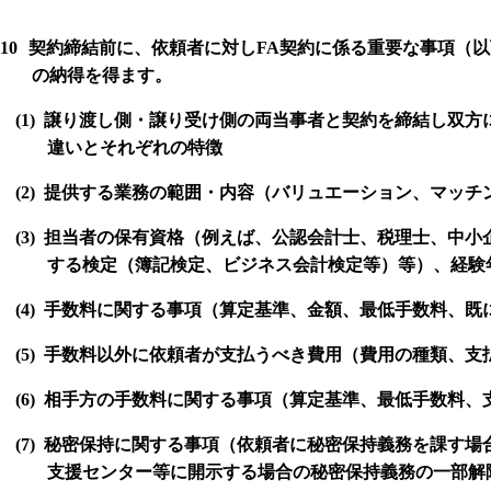
10
契約締結前に、依頼者に対し
FA
契約に係る重要な事項（以
の納得を得ます。
(1)
譲り渡し側・譲り受け側の両当事者と契約を締結し双方
違いとそれぞれの特徴
(2)
提供する業務の範囲・内容
（バリュエーション、マッチ
(3)
担当者の保有資格（例えば、公認会計士、税理士、中小
する検定（簿記検定、ビジネス会計検定等）等）、経験
(4)
手数料に関する事項（算定基準、金額、最低手数料、既
(5)
手数料以外に依頼者が支払うべき費用（費用の種類、支
(6)
相手方の手数料に関する事項（算定基準、最低手数料、
(7)
秘密保持に関する事項（依頼者に秘密保持義務を課す場
支援センター等に開示する場合の秘密保持義務の一部解