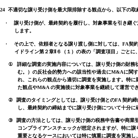
24
不適切な譲り受け側を最大限排除する観点から、以下の取
·
譲り受け側が、最終契約を履行し、対象事業を引き継ぐ
します。
·
その上で、依頼者となる譲り渡し側に対しては、
FA
契
イドライン第２章
Ⅱ
６（１）の表の「調査項目」ごとに
①
詳細な調査の実施内容については、譲り受け側の財務
む。）の反社会的勢力への該当性や過去に
M&A
に関
れ、これらの観点から適切に調査を実施します。特に
た観点や
M&A
の実施後に対象事業を継続して運営で
②
調査のタイミングとしては、譲り受け側との
FA
契約締
し、最終契約の締結までに譲り受け側について十分に
③
調査の方法としては、譲り受け側の税務申告書や商業
コンプライアンスチェックが想定されますが、特に譲
重要となるケースにおいては特に慎重に調査を実施し